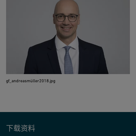
gf_andreasmüller2018.jpg
下载资料