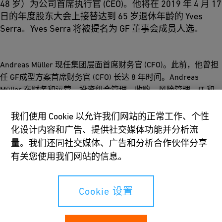
48 岁）为公司首席执行官 (CEO)。他将在 2019 年 4 月 17
日的年度股东大会上接替达到 65 岁退休年龄的 Yves
Serra。Yves Serra 将被提名为 GF 董事会成员人选。
Andreas Müller 现任集团层面首席财务官 (CFO)。此前，他曾担
任 GF成型方案首席财务官 (CFO) 长达 8 年时间。Andreas
Müller 在财务和运营、投资组合管理、收购、风险管理、IT 和
战略方面拥有丰富的经验。他曾在德国康斯坦茨大学攻读工商管
理，于 1995 年在 GF 管路系统担任产品经理，开始了自己的职
我们使用 Cookie 以允许我们网站的正常工作、个性
业生涯。随后，他曾先后担任澳大利亚的运营和财务主管、德国
化设计内容和广告、提供社交媒体功能并分析流
总经理，并在 GF 管路系统担任过各种运营职位。未来数周内将
量。我们还同社交媒体、广告和分析合作伙伴分享
确定新的公司首席财务官 (CFO) 人选来接替 Andreas Müller。
有关您使用我们网站的信息。
GF 董事会主席 Andreas Koopmann 表示：GF 董事会感谢 Yves
Serra 在过去几年里极具价值的工作。在他的领导下，重大战略
Cookie 设置
变革得以成功实施。Andreas Müller 被任命为首席执行官
(CEO)，我们找到了一个理想的内部人选，保证了公司未来发展