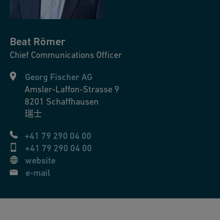
Beat
Römer
Chief Communications Officer
Georg Fischer AG
Amsler-Laffon-Strasse 9
8201
Schaffhausen
瑞士
+41 79 290 04 00
+41 79 290 04 00
website
e-mail