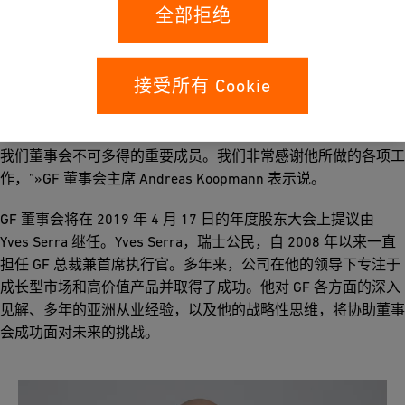
的连续性。我们相信，在他的领导下，GF 将以一种充满活力且
全部拒绝
有效的方式在成功的道路上继续迈进。”»
Gerold Bührer（现年 70 岁），自 2001 年起担任董事会成员，
接受所有 Cookie
2012 年开始担任副主席，目前已达到年龄限制，将于 2019 年
4 月 17 日举行的下一届年度股东大会上退出 Georg Fischer Ltd.
董事会。“Gerold Bührer 拥有丰富的创业、政治和战略技能，是
我们董事会不可多得的重要成员。我们非常感谢他所做的各项工
作，”»GF 董事会主席 Andreas Koopmann 表示说。
GF 董事会将在 2019 年 4 月 17 日的年度股东大会上提议由
Yves Serra 继任。Yves Serra，瑞士公民，自 2008 年以来一直
担任 GF 总裁兼首席执行官。多年来，公司在他的领导下专注于
成长型市场和高价值产品并取得了成功。他对 GF 各方面的深入
见解、多年的亚洲从业经验，以及他的战略性思维，将协助董事
会成功面对未来的挑战。