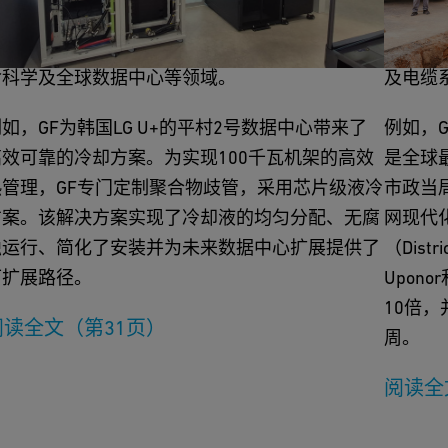
GF工业业务为众多终端市场提供关键流体处理解决
GF基
方案，涵盖水处理、半导体、化学加工、船舶、生
案，包
命科学及全球数据中心等领域。
及电缆
如，GF为韩国LG U+的平村2号数据中心带来了
例如，G
高效可靠的冷却方案。为实现100千瓦机架的高效
是全球
热管理，GF专门定制聚合物歧管，采用芯片级液冷
市政当
方案。该解决方案实现了冷却液的均匀分配、无腐
网现代
蚀运行、简化了安装并为未来数据中心扩展提供了
（Distr
可扩展路径。
Upon
10倍
阅读全文（第31页）
周。
阅读全