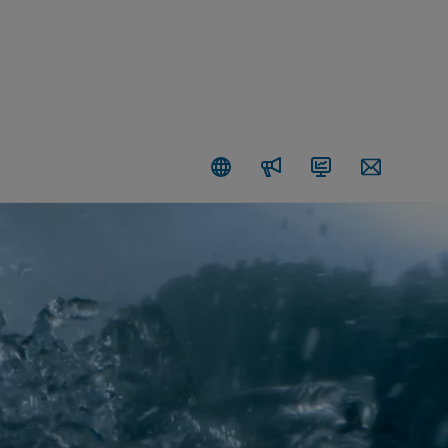
新
投
联
闻
资
系
编
者
信
辑
关
息
室
系