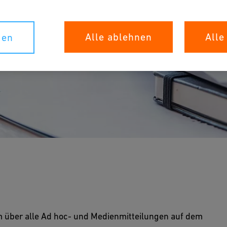
Alle ablehnen
Alle
gen
hoc- und
n
m über alle Ad hoc- und Medienmitteilungen auf dem
r, um über alle Ad hoc- und Medienmitteilungen