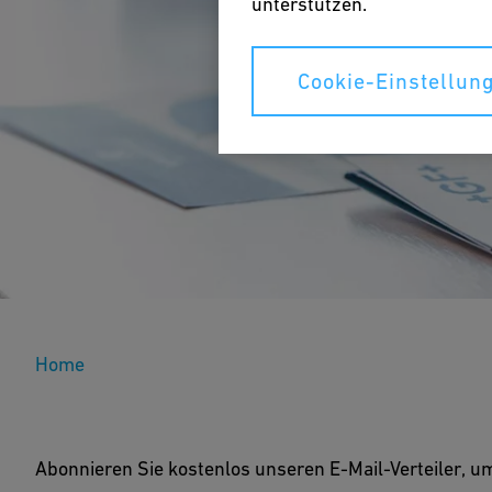
unterstützen.
Cookie-Einstellun
Aboservice für Ad 
Home
Medienmitteilunge
Abonnieren Sie kostenlos unseren E-Mail-Verteiler, u
Abonnieren Sie kostenlos unseren E-Mail-Verteile