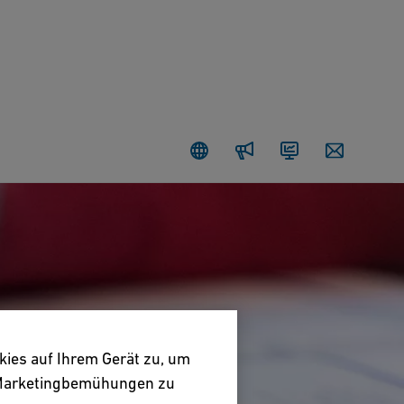
Newsroom
Investoren
Contact
kies auf Ihrem Gerät zu, um
e Marketingbemühungen zu