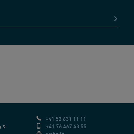
+41 52 631 11 11
+41 76 467 43 55
e 9
website