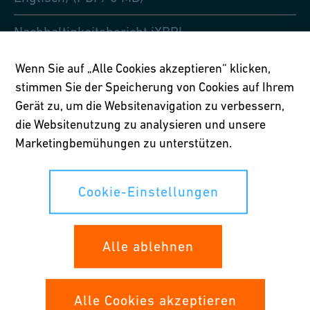
Nachhaltigkeitsbericht iXBRL
(maschinenlesbar)* (XHTML/ 2 MB)
Wenn Sie auf „Alle Cookies akzeptieren“ klicken,
Bericht an die Aktionäre 2025 (PDF/ 584
stimmen Sie der Speicherung von Cookies auf Ihrem
KB)
Gerät zu, um die Websitenavigation zu verbessern,
die Websitenutzung zu analysieren und unsere
Präsentation Analysten- und
Marketingbemühungen zu unterstützen.
Medienkonferenz 2026 (nur Englisch)
(PDF/ 3 MB)
Cookie-Einstellungen
Alle ablehnen
Alle Cookies akzeptieren