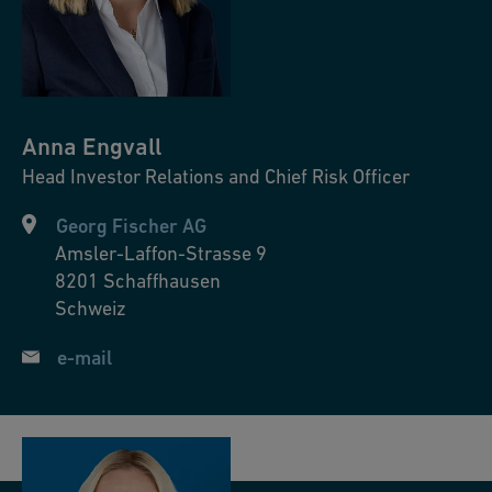
GF Machining Solutions (nur Englisch)
(PDF/ 6 MB)
Capital Market Day 2019
Anna
Engvall
Einführung (PDF/ 5 MB)
Head Investor Relations and Chief Risk Officer
GF Piping Systems (PDF/ 2 MB)
Georg Fischer AG
Amsler-Laffon-Strasse 9
GF Casting Solutions (PDF/ 2 MB)
8201
Schaffhausen
Schweiz
GF Machining Solutions (PDF/ 2 MB)
e-mail