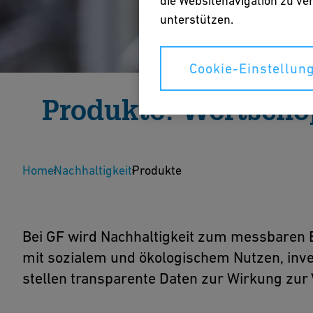
die Websitenavigation zu v
unterstützen.
Cookie-Einstellun
Produkte: Wertschö
nachhaltige Innova
Home
Nachhaltigkeit
Produkte
Wir entwickeln Produkte und Lösungen, die unsere
dabei Nachhaltigkeit zum Motor für Wachstum und
Bei GF wird Nachhaltigkeit zum messbaren E
mit sozialem und ökologischem Nutzen, inv
stellen transparente Daten zur Wirkung zu