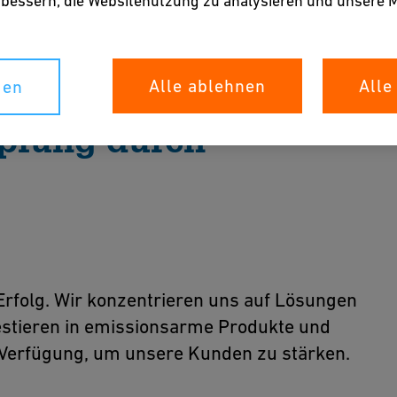
erbessern, die Websitenutzung zu analysieren und unser
Alle ablehnen
Alle
gen
pfung durch
tion
n Kunden helfen, erfolgreich zu sein – und
 langfristigen Wert machen.
rfolg. Wir konzentrieren uns auf Lösungen
estieren in emissionsarme Produkte und
r Verfügung, um unsere Kunden zu stärken.