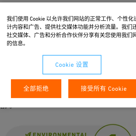
根据《金融时报》发布的一份报告，GF被认为是
欧洲气候保护
我们使用 Cookie 以允许我们网站的正常工作、个性化
领域的领先企业
。该商业出版物与独立数据收集机构Statista
计内容和广告、提供社交媒体功能并分析流量。我们
合作，将于2021年5月27日公布“欧洲气候领袖”完整排名。
社交媒体、广告和分析合作伙伴分享有关您使用我们
此外，在机构股东服务（ISS）组织的评级中，GF首次在 “工业
的信息。
机械”类别中荣获最高“环境质量得分”。据分析，ISS将通过考察
企业如何披露其环境数据（例如温室气体排放和废物量），与同
行业的其他公司进行比较，来考察企业的透明度。
Cookie 设置
去年，《华尔街日报》和CDP发布企业评级，对GF可持续发展领
导地位表示认可。随后，上述奖项相继颁发。
全部拒绝
接受所有 Cookie
GF将于2021年6月3日在GF网站上发布《2020年可持续发展报
告》。