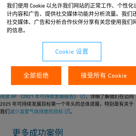
我们使用 Cookie 以允许我们网站的正常工作、个性化
在英国《金融时报》和 Statista 于2022 年 4 月发布的最新名单
计内容和广告、提供社交媒体功能并分析流量。我们
中，GF位居 26 家机器和工业设备公司名单的前五名。这归功于
社交媒体、广告和分析合作伙伴分享有关您使用我们
GF 在 2015 年至 2020 年间温室气体 (GHG) 的排放强度降低了
的信息。
10.9%。
该金融媒体和市场数据统计门户，表彰在五年内实现范围 1 和
Cookie 设置
范围 2 内温室气体排放强度降低幅度最大的公司。范围 1 的排
放来源是企业自身运营的能源使用；范围 2的排放则来自所采购
的电力。《金融时报》和 Statista 将排放强度定义为每 100 万欧
全部拒绝
接受所有 Cookie
元收入的温室气体排放吨数。
阅读 GF 《2021 年可持续发展报告》
，详细了解我们在迈向
2025 年可持续发展目标第一个年头的总体进展，特别是有关于
我们
减少温室气体排放的目标
。
更多成功案例